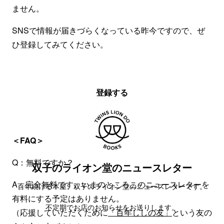
ません。
SNSで情報が届きづらくなっている昨今ですので、ぜ
ひ登録してみてください。
登録する
＜FAQ＞
Q：無料ですか？
双子のライオン堂のニュースレター
A：完全無料です。いまのところこのニュースレターを
百年続ける本屋、双子のライオン堂のニュースレターです。
有料にする予定はありません。
不定期でお店のお知らせをお送りします。
（応援していただくために
「百年ししの友」
という友の