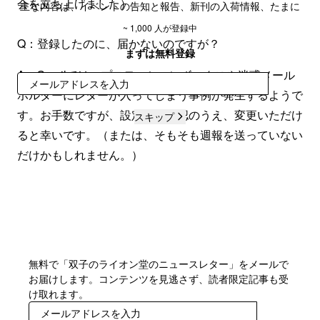
会を立ち上げました）
主な内容は、イベントの告知と報告、新刊の入荷情報、たまに
お店での日々や気付きなどもお送りするかもしれません。
~ 1,000 人が登録中
Q：登録したのに、届かないのですが？
SNSで情報が届きづらくなっている昨今ですので、ぜひ登録し
まずは無料登録
てみてください。
A：Gmailでは、プロモーションボックスや迷惑メール
登録
ホルダーにレターが入ってしまう事例が発生するようで
す。お手数ですが、設定をご確認のうえ、変更いただけ
スキップ
ると幸いです。（または、そもそも週報を送っていない
だけかもしれません。）
無料で「双子のライオン堂のニュースレター」をメールで
お届けします。コンテンツを見逃さず、読者限定記事も受
け取れます。
登録