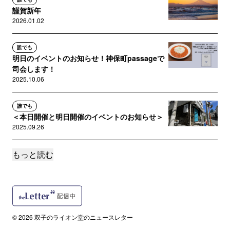
謹賀新年
2026.01.02
誰でも
明日のイベントのお知らせ！神保町passageで
司会します！
2025.10.06
誰でも
＜本日開催と明日開催のイベントのお知らせ＞
2025.09.26
もっと読む
誰でも
【本日開催！】2025/9/17（水）19：30〜『随
風』刊行記念トー...
2025.09.17
誰でも
© 2026 双子のライオン堂のニュースレター
分割読みの恐怖。または、クラウドファンディ