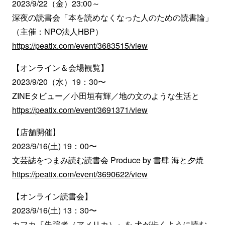
2023/9/22（金）23:00～
深夜の読書会「本を読めなくなった人のための読書論」
（主催：NPO法人HBP）
https://peatix.com/event/3683515/view
【オンライン＆会場観覧】
2023/9/20（水）19：30〜
ZINEタビュー／小田垣有輝／地の文のような生活と
https://peatix.com/event/3691371/view
【店舗開催】
2023/9/16(土) 19：00〜
文芸誌をつまみ読む読書会 Produce by 書肆 海と夕焼
https://peatix.com/event/3690622/view
【オンライン読書会】
2023/9/16(土) 13：30〜
カフカ『失踪者（アメリカ）』を 犬が歩くように読む